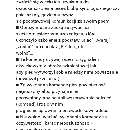
zwrócić się w celu ich uzyskania do
ośrodka szkolenia psów, klubu kynologicznego czy
psiej szkoły, gdzie nauczysz
się podstawowej komunikacji ze swoim psem.
■ Obroży można zacząć używać na
sześciomiesięcznym szczenięciu, które
ukończyło szkolenie z podstaw, „siad”, „waruj”,
„zostań” lub chociaż „Fe” lub „nie
wolno”...
■ Te komendy używaj razem z sygnałem
dźwiękowym z obroży szkoleniowej tak
aby pies wytworzył sobie między nimi powiązanie
(powiązał je ze sobą).
■ Za wykonaną komendę pies powinien być
nagrodzony albo przynajmniej
pochwalony, aby polubił wykonywanie poleceń
(komend) i rosło w nim
pragnienie sprawiania przewodnikowi radości.
■ Nie wolno uważać wykonania komendy za
oczywistość i karać nieposłuszność –
pies szybko straci zainteresowanie tobą