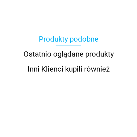
Produkty podobne
Ostatnio oglądane produkty
Inni Klienci kupili również
Obroża
obroża
obroża
Obroża
Elektroniczna
elektryczna
Elektryczna
Elektryczna
E
elektryczna