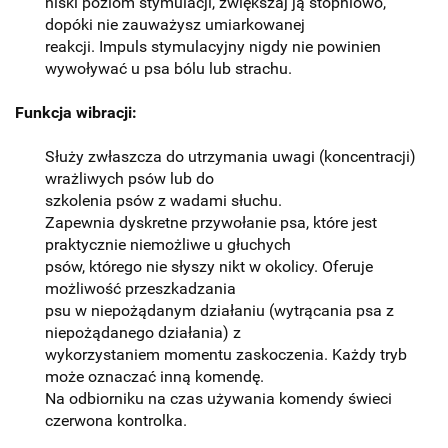
niski poziom stymulacji, zwiększaj ją stopniowo,
dopóki nie zauważysz umiarkowanej
reakcji. Impuls stymulacyjny nigdy nie powinien
wywoływać u psa bólu lub strachu.
Funkcja wibracji:
Służy zwłaszcza do utrzymania uwagi (koncentracji)
wrażliwych psów lub do
szkolenia psów z wadami słuchu.
Zapewnia dyskretne przywołanie psa, które jest
praktycznie niemożliwe u głuchych
psów, którego nie słyszy nikt w okolicy. Oferuje
możliwość przeszkadzania
psu w niepożądanym działaniu (wytrącania psa z
niepożądanego działania) z
wykorzystaniem momentu zaskoczenia. Każdy tryb
może oznaczać inną komendę.
Na odbiorniku na czas używania komendy świeci
czerwona kontrolka.