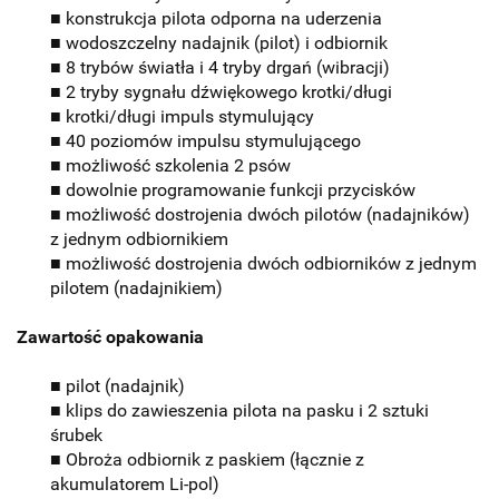
■ konstrukcja pilota odporna na uderzenia
■ wodoszczelny nadajnik (pilot) i odbiornik
■ 8 trybów światła i 4 tryby drgań (wibracji)
■ 2 tryby sygnału dźwiękowego krotki/długi
■ krotki/długi impuls stymulujący
■ 40 poziomów impulsu stymulującego
■ możliwość szkolenia 2 psów
■ dowolnie programowanie funkcji przycisków
■ możliwość dostrojenia dwóch pilotów (nadajników)
z jednym odbiornikiem
■ możliwość dostrojenia dwóch odbiorników z jednym
pilotem (nadajnikiem)
Zawartość opakowania
■ pilot (nadajnik)
■ klips do zawieszenia pilota na pasku i 2 sztuki
śrubek
■ Obroża odbiornik z paskiem (łącznie z
akumulatorem Li-pol)