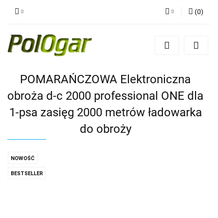
(
0
)
Zaloguj się
Zarejestruj się
Dodaj zgłoszenie
POMARAŃCZOWA Elektroniczna
obroża d-c 2000 professional ONE dla
1-psa zasięg 2000 metrów ładowarka
do obroży
NOWOŚĆ
BESTSELLER