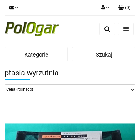
(
0
)
Zaloguj się
Zarejestruj się
Dodaj zgłoszenie
Kategorie
Szukaj
ptasia wyrzutnia