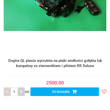
Dogtra QL ptasia wyrzutnia na ptaki wielkości gołębia lub
kuropatwy ze sterownikiem i pilotem RR Deluxe
2500.00
szt.
Do koszyka
Do
prze