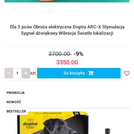
Dla 3 psów Obroża elektryczna Dogtra ARC-X Stymulacja
Sygnał dźwiękowy Wibracja Światło lokalizacji
3700.00
-9%
3350.00
szt.
Do koszyka
Do
prze
PROMOCJA
NOWOŚĆ
BESTSELLER