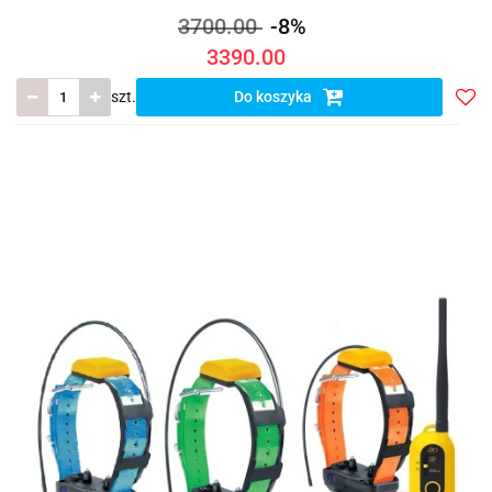
3700.00
-8%
3390.00
szt.
Do koszyka
Do
prze