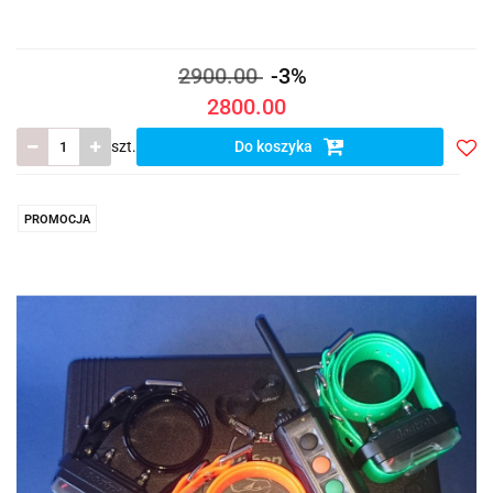
2900.00
-3%
2800.00
szt.
Do koszyka
Do
prze
PROMOCJA