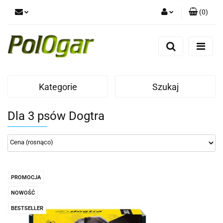
(
0
)
Zaloguj się
Zarejestruj się
Dodaj zgłoszenie
Kategorie
Szukaj
Dla 3 psów Dogtra
PROMOCJA
NOWOŚĆ
BESTSELLER