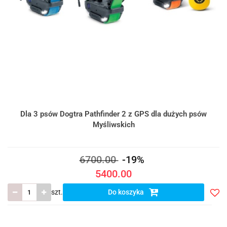
Dla 3 psów Dogtra Pathfinder 2 z GPS dla dużych psów
Myśliwskich
6700.00
-19%
5400.00
szt.
Do koszyka
Do
prze