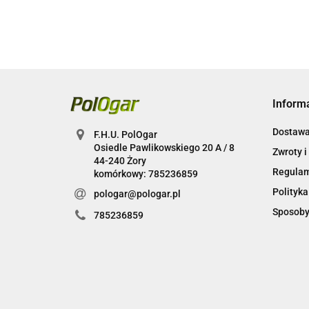
Inform
Dostaw
F.H.U. PolOgar
Osiedle Pawlikowskiego 20 A / 8
Zwroty i
44-240 Żory
Regula
komórkowy: 785236859
Polityka
pologar@pologar.pl
Sposoby
785236859