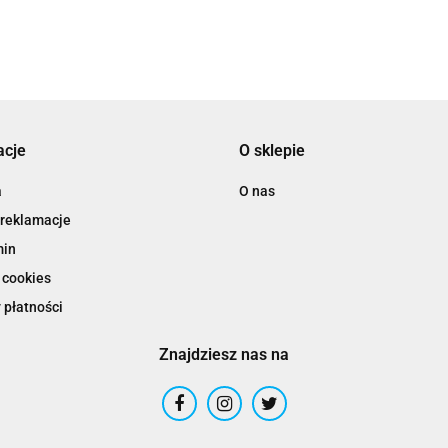
acje
O sklepie
a
O nas
 reklamacje
min
 cookies
 płatności
Znajdziesz nas na