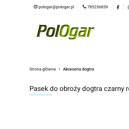
pologar@pologar.pl
785236859
Kategorie
Wszystkie kategorie
Kateg
Strona główna
Akcesoria dogtra
Pasek do obroży dogtra czarny r