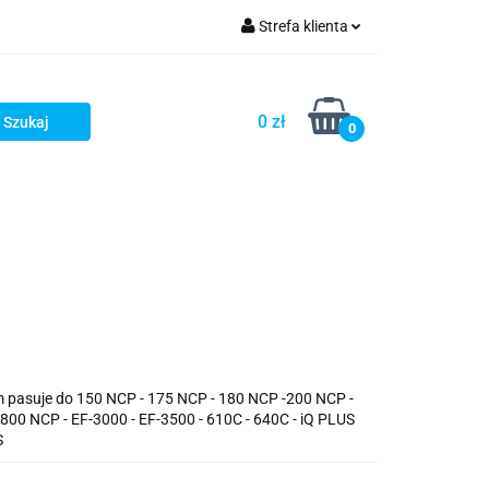
Strefa klienta
ellery
Zaloguj się
Zarejestruj się
0 zł
0
Dodaj zgłoszenie
stsellery
m pasuje do 150 NCP - 175 NCP - 180 NCP -200 NCP -
800 NCP - EF-3000 - EF-3500 - 610C - 640C - iQ PLUS
S