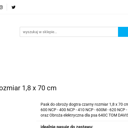
Podstrona
Polecamy Strony:
Nowości
Bests
orie
Podstrona
Polecamy Strony:
Nowości
Be
ozmiar 1,8 x 70 cm
Pask do obroży dogtra czarny rozmiar 1,8 x 70 c
600 NCP - 400 NCP - 410 NCP - 600M - 620 NCP - 
oraz Obroża elektryczna dla psa 640C TOM DAVI
idealnie pasuję do zestawu: